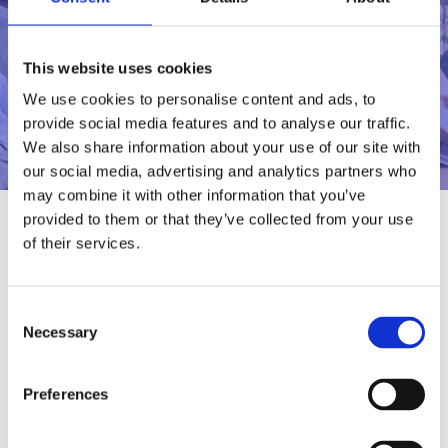
This website uses cookies
We use cookies to personalise content and ads, to
provide social media features and to analyse our traffic.
We also share information about your use of our site with
our social media, advertising and analytics partners who
may combine it with other information that you’ve
provided to them or that they’ve collected from your use
of their services.
Al fine di rispondere alla sempre maggiore
attenzione riposta dall’intero contesto civile ed
Consent
economico verso comportamenti chiari e
Necessary
Selection
trasparenti, SKILLJOB B.V. con determina del 7
luglio 2025, la società ha adottato il Modello
Preferences
Organizzativo ex d.lgs. 231/2001.
Per visionare il documento clicca su
MOG 231