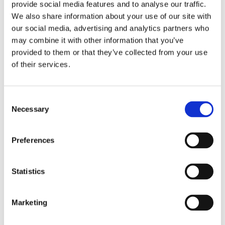
provide social media features and to analyse our traffic.
Periodo prova CCNL Somministrazione
We also share information about your use of our site with
da
Redazione
|
Dic 3, 2025
|
Blog
our social media, advertising and analytics partners who
may combine it with other information that you’ve
L’art. 33 CCNL somministrazione prevede il seguente
provided to them or that they’ve collected from your use
periodo di prova:Lavoratori con contratto a tempo
of their services.
determinato: 1 giorno per ogni 15 giorni di calendario
a partire dalla data di inizio del rapporto di lavoro In
base alla durata del contratto sono però previsti dei...
Consent
Necessary
Selection
Preferences
Statistics
Marketing