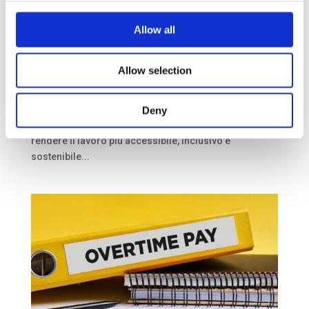
HACKATHON IA E NEURODIVERGENZA:
potenziare l’efficacia sul lavoro con
Allow all
l’Intelligenza Artificiale
da
Redazione
|
Set 19, 2025
|
Blog
Allow selection
Sabato 25 e domenica 26 ottobre 2025 l’Università
degli Studi Link di Roma ospiterà un evento unico nel
panorama italiano: il primo Hackathon interamente
Deny
dedicato all’impiego dell’Intelligenza Artificiale per
rendere il lavoro più accessibile, inclusivo e
sostenibile...