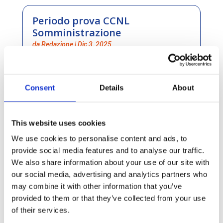
Periodo prova CCNL
Somministrazione
da
Redazione
|
Dic 3, 2025
leggi tutto
Consent
Details
About
HACKATHON IA E
NEURODIVERGENZA: potenziare
This website uses cookies
l’efficacia sul lavoro con
We use cookies to personalise content and ads, to
l’Intelligenza Artificiale
provide social media features and to analyse our traffic.
da
Redazione
|
Set 19, 2025
We also share information about your use of our site with
leggi tutto
our social media, advertising and analytics partners who
may combine it with other information that you’ve
provided to them or that they’ve collected from your use
of their services.