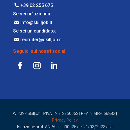
+39 02 255 675
Se sei un’azienda:
info@skilljob.it
Se sei un candidato:
recruiter@skilljob.it
Seguici sui nostri social
© 2023 Skilljob |
P.IVA 12513750963 | REA n. MI-2666882 |
Privacy Policy
Iscrizione prot. ANPAL n. 000025 del 21/03/2023 alla