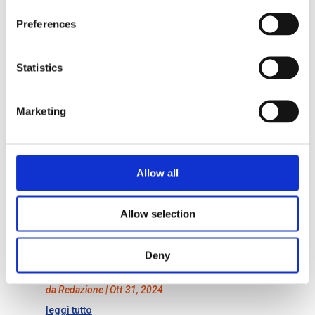
Le Academy aziendali, uno
strumento di riduzione del
Preferences
Talent Shortage
da
Redazione
|
Nov 13, 2024
Statistics
leggi tutto
Marketing
Neuroinclusione: una partita
che ci rende tutti vincitori
Allow all
da
Redazione
|
Nov 6, 2024
leggi tutto
Allow selection
Deny
Skillbridge
da
Redazione
|
Ott 31, 2024
leggi tutto