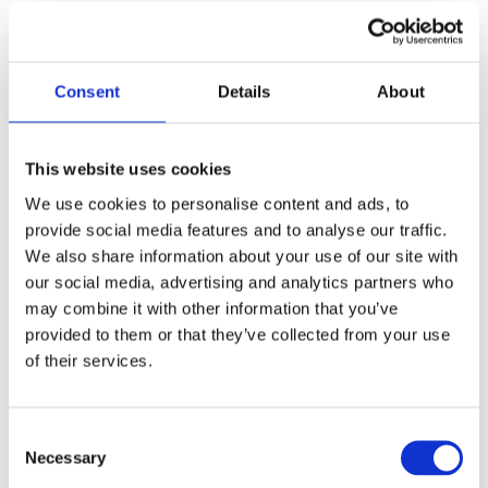
HACKATHON IA E
NEURODIVERGENZA: potenziare
l’efficacia sul lavoro con
Consent
Details
About
l’Intelligenza Artificiale
da
Redazione
|
Set 19, 2025
This website uses cookies
leggi tutto
We use cookies to personalise content and ads, to
provide social media features and to analyse our traffic.
We also share information about your use of our site with
our social media, advertising and analytics partners who
LAVORO STRAORDINARIO:
may combine it with other information that you’ve
COS’E’ E COME FUNZIONA?
provided to them or that they’ve collected from your use
da
Redazione
|
Gen 28, 2025
of their services.
leggi tutto
Consent
Necessary
Selection